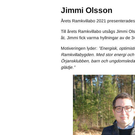
Jimmi Olsson
Årets Ramkvillabo 2021 presenterade
Till årets Ramkvillabo utsågs Jimmi Ol
åt. Jimmi fick varma hyllningar av d
Motiveringen lyder:
”Energisk, optimist
Ramkvillabygden. Med stor energi och s
Örjansklubben, barn och ungdomsledare
glädje.”