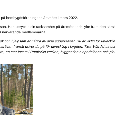
s på hembygdsföreningens årsmöte i mars 2022.
sson. Han uttryckte sin tacksamhet på årsmötet och lyfte fram den sär
e 34 närvarande medlemmarna.
isk och hjälpsam är några av dina superkrafter. Du är viktig för utveckl
trävan framåt driver du på för utveckling i bygden. T.ex. Wärdshus och
, en stor insats i Ramkvilla veckan, byggnation av padelbana och plane