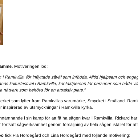
 Lamme
. Motiveringen löd:
n i Ramkvilla, för inflyttade såväl som infödda. Alltid hjälpsam och engag
 kulturfestival i Ramkvilla, kontaktperson för personer som både vill
ala nätverk som behövs för en attraktiv plats.”
tverket som lyfter fram Ramkvillas varumärke, Smycket i Småland. Ramkvi
inspirerad av utsmyckningar i Ramkvilla kyrka.
 omnämnande i sin kamp för att få ha sågen kvar i Ramkvilla. Rickard har
r fortsatt sågverksamhet genom försäljning av hela sågen istället för att s
bo
fick Pia Hördegård och Lina Hördegård med följande motivering: