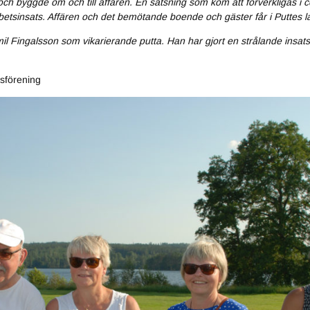
ch byggde om och till affären. En satsning som kom att förverkligas i c
betsinsats. Affären och det bemötande boende och gäster får i Puttes lant
Emil Fingalsson som vikarierande putta. Han har gjort en strålande insats
sförening