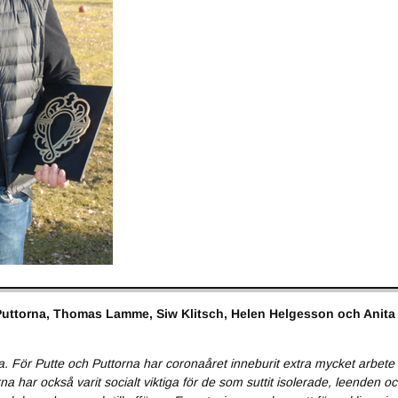
Puttorna, Thomas Lamme, Siw Klitsch, Helen Helgesson och Anita
la. För Putte och Puttorna har coronaåret inneburit extra mycket arbet
a har också varit socialt viktiga för de som suttit isolerade, leenden