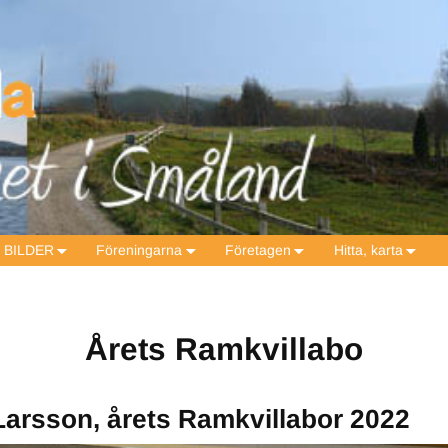
BILDER
Föreningarna
Företagen
Hitta, karta
Årets Ramkvillabo
Larsson, årets Ramkvillabor 2022