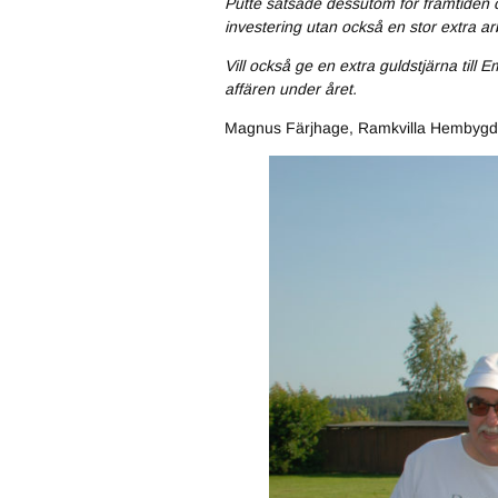
Putte satsade dessutom för framtiden o
investering utan också en stor extra ar
Vill också ge en extra guldstjärna till 
affären under året.
Magnus Färjhage, Ramkvilla Hembygd