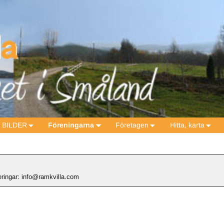
BILDER
Föreningarna
Företagen
Hitta, karta
ringar: info@ramkvilla.com