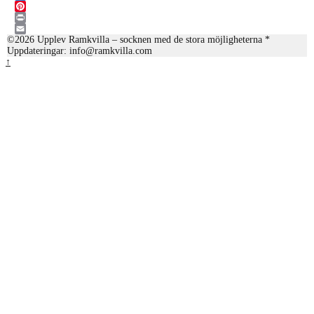
Twitter
Pinterest
Print
©2026 Upplev Ramkvilla – socknen med de stora möjligheterna *
Email
Uppdateringar: info@ramkvilla.com
↑