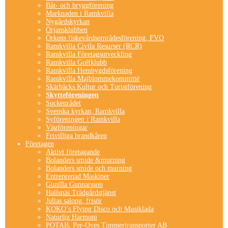
Båt- och bryggförening
Marknaden i Ramkvilla
Nygårdskyrkan
Örjansklubben
Örkens fiskevårdsområdesförening, FVO
Ramkvilla Civila Resurser (RCR)
Ramkvilla Företagsutveckling
Ramkvilla Golfklubb
Ramkvilla Hembygdsförening
Ramkvilla Majblommekommitté
Skärbäcks Kultur och Turistförening
Skytteföreningen
Sockenrådet
Svenska kyrkan, Ramkvilla
Syföreningen i Ramkvilla
Vägföreningar
Frivilliga brandkåren
Företagen
Aktivt företagande
Bolanders smide &murning
Bolanders smide och murning
Entreprenad Maskiner
Gunilla Gunnarsson
Hallsnäs Trädgårdstjänst
Julias salong, frisör
KOKO’s Flying Disco och Musiklada
Naturlig Harmoni
POTAB, Per-Oves Timmertransporter AB