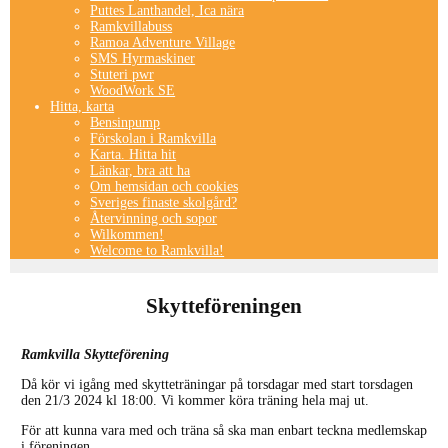
Puttes Lanthandel, Ica nära
Ramkvillabuss
Ramoa Adventure Village
SMS Hyrmaskiner
Stuteri pwr
WoodWork SE
Hitta, karta
Bensinpump
Förskolan i Ramkvilla
Karta. Hitta hit
Länkar, bra att ha
Om hemsidan och cookies
Sveriges finaste skolgård?
Återvinning och sopor
Wilkommen!
Welcome to Ramkvilla!
Skytteföreningen
Ramkvilla Skytteförening
Då kör vi igång med skytteträningar på torsdagar med start torsdagen
den 21/3 2024 kl 18:00. Vi kommer köra träning hela maj ut.
För att kunna vara med och träna så ska man enbart teckna medlemskap
i föreningen.