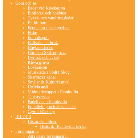
Göra och se
Badet vid Klockesjön
Bibliotek och bokbuss
Cykel- och vandringsleder
En bit bort…
Femkamp i äventyrsbyn
Fiske
Fotbollsgolf
Hallsnäs lantbruk
Höglandsleden
Hörnebo Skiffergruva
Hyr båt och cykel
Kleva gruva
Lövåsasjön
Musiklada i Södra Skog
Skärbäcks kanal
Smålands Kulturfestival
Utflyktsmål
Vildmarksloppet i Ramkvilla
Turistservice
Padelbana i Ramkvilla
Fototävling och årskalender
Gym i Bäckaby
BILDER
Historiska bilder
Historik: Ramkvilla kyrka
Föreningarna
Alla dessa föreningar…