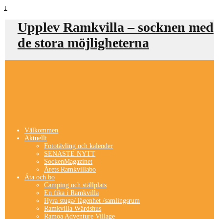
↓
Upplev Ramkvilla – socknen med
de stora möjligheterna
Välkommen
Aktuellt
Fototävling och kalender
SENASTE NYTT
SockenMagazinet
Årets Ramkvillabo
Äta och bo
Camping och ställplats
En fika i Ramkvilla
Hyra stuga/ lägenhet /samlingsrum
Ramkvilla Wärdshus
Ramoa Adventure Village