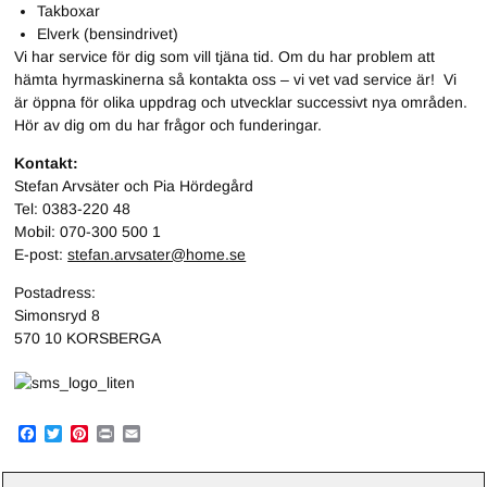
Takboxar
Elverk (bensindrivet)
Vi har service för dig som vill tjäna tid. Om du har problem att
hämta hyrmaskinerna så kontakta oss – vi vet vad service är! Vi
är öppna för olika uppdrag och utvecklar successivt nya områden.
Hör av dig om du har frågor och funderingar.
Kontakt:
Stefan Arvsäter och Pia Hördegård
Tel: 0383-220 48
Mobil: 070-300 500 1
E-post:
stefan.arvsater@home.se
Postadress:
Simonsryd 8
570 10 KORSBERGA
F
T
P
P
E
a
w
i
r
m
c
i
n
i
a
e
t
t
n
i