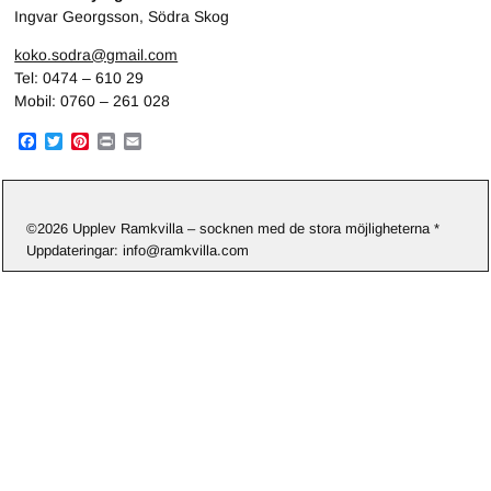
Ingvar Georgsson, Södra Skog
koko.sodra@gmail.com
Tel: 0474 – 610 29
Mobil: 0760 – 261 028
F
T
P
P
E
a
w
i
r
m
c
i
n
i
a
e
t
t
n
i
b
t
e
t
l
o
e
r
©2026 Upplev Ramkvilla – socknen med de stora möjligheterna *
o
r
e
Uppdateringar: info@ramkvilla.com
k
s
t