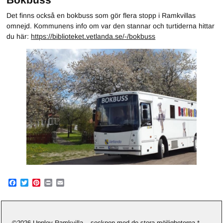
Det finns också en bokbuss som gör flera stopp i Ramkvillas
omnejd. Kommunens info om var den stannar och turtiderna hittar
du här:
https://biblioteket.vetlanda.se/-/bokbuss
F
T
P
P
E
a
w
i
r
m
c
i
n
i
a
e
t
t
n
i
b
t
e
t
l
o
e
r
©2026 Upplev Ramkvilla – socknen med de stora möjligheterna *