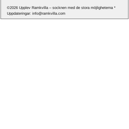
k
s
t
©2026 Upplev Ramkvilla – socknen med de stora möjligheterna *
Uppdateringar: info@ramkvilla.com