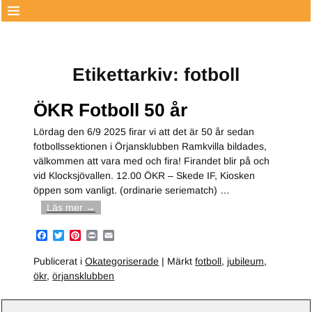
Etikettarkiv:
fotboll
ÖKR Fotboll 50 år
Lördag den 6/9 2025 firar vi att det är 50 år sedan
fotbollssektionen i Örjansklubben Ramkvilla bildades,
välkommen att vara med och fira! Firandet blir på och
vid Klocksjövallen. 12.00 ÖKR – Skede IF, Kiosken
öppen som vanligt. (ordinarie seriematch)
…
Läs mer →
F
T
P
P
E
a
w
i
r
m
c
i
n
i
a
Publicerat i
Okategoriserade
|
Märkt
fotboll
,
jubileum
,
e
t
t
n
i
ökr
,
örjansklubben
b
t
e
t
l
o
e
r
o
r
e