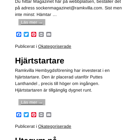
Du hittar Magazinet här på webbplatsen, beställer det
på adress sockenmagazinet@ramkvilla.com. Sist men
inte minst: Hämtar
…
Läs mer →
F
T
P
P
E
a
w
i
r
m
c
i
n
i
a
Publicerat i
Okategoriserade
e
t
t
n
i
b
t
e
t
l
Hjärtstartare
o
e
r
o
r
e
k
s
Ramkvilla Hembygdsförening har investerat i en
t
hjärtstartare. Den är placerad utanför Puttes
Lanthandel , precis till höger om ingången.
Hjärtstartaren är tillgänglig dygnet runt.
Läs mer →
F
T
P
P
E
a
w
i
r
m
c
i
n
i
a
Publicerat i
Okategoriserade
e
t
t
n
i
b
t
e
t
l
o
e
r