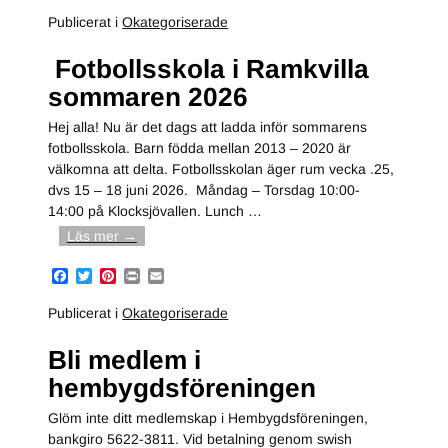
a
w
i
r
m
c
i
n
i
a
Publicerat i
Okategoriserade
e
t
t
n
i
b
t
e
t
l
Fotbollsskola i Ramkvilla
o
e
r
o
r
e
sommaren 2026
k
s
t
Hej alla! Nu är det dags att ladda inför sommarens
fotbollsskola. Barn födda mellan 2013 – 2020 är
välkomna att delta. Fotbollsskolan äger rum vecka .25,
dvs 15 – 18 juni 2026. Måndag – Torsdag 10:00-
14:00 på Klocksjövallen. Lunch
…
Läs mer →
F
T
P
P
E
a
w
i
r
m
c
i
n
i
a
Publicerat i
Okategoriserade
e
t
t
n
i
b
t
e
t
l
Bli medlem i
o
e
r
o
r
e
hembygdsföreningen
k
s
t
Glöm inte ditt medlemskap i Hembygdsföreningen,
bankgiro 5622-3811. Vid betalning genom swish