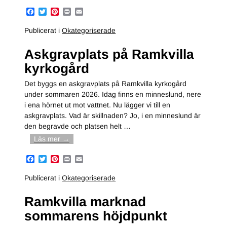
F
T
P
P
E
a
w
i
r
m
c
i
n
i
a
Publicerat i
Okategoriserade
e
t
t
n
i
b
t
e
t
l
Askgravplats på Ramkvilla
o
e
r
o
r
e
kyrkogård
k
s
t
Det byggs en askgravplats på Ramkvilla kyrkogård
under sommaren 2026. Idag finns en minneslund, nere
i ena hörnet ut mot vattnet. Nu lägger vi till en
askgravplats. Vad är skillnaden? Jo, i en minneslund är
den begravde och platsen helt
…
Läs mer →
F
T
P
P
E
a
w
i
r
m
c
i
n
i
a
Publicerat i
Okategoriserade
e
t
t
n
i
b
t
e
t
l
Ramkvilla marknad
o
e
r
o
r
e
sommarens höjdpunkt
k
s
t