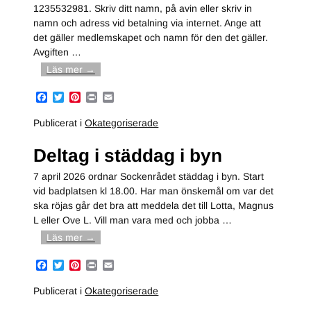
1235532981. Skriv ditt namn, på avin eller skriv in
namn och adress vid betalning via internet. Ange att
det gäller medlemskapet och namn för den det gäller.
Avgiften
…
Läs mer →
F
T
P
P
E
a
w
i
r
m
c
i
n
i
a
Publicerat i
Okategoriserade
e
t
t
n
i
b
t
e
t
l
Deltag i städdag i byn
o
e
r
o
r
e
k
s
7 april 2026 ordnar Sockenrådet städdag i byn. Start
t
vid badplatsen kl 18.00. Har man önskemål om var det
ska röjas går det bra att meddela det till Lotta, Magnus
L eller Ove L. Vill man vara med och jobba
…
Läs mer →
F
T
P
P
E
a
w
i
r
m
c
i
n
i
a
Publicerat i
Okategoriserade
e
t
t
n
i
b
t
e
t
l