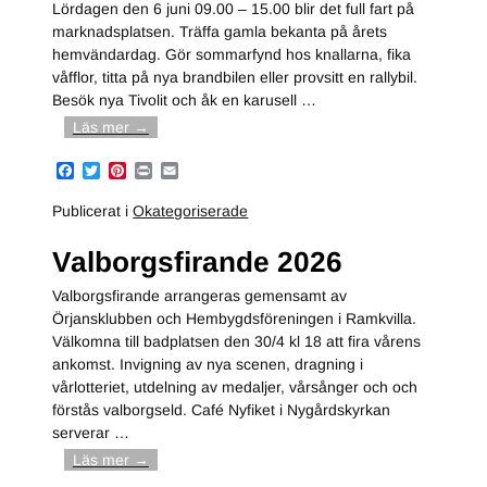
Lördagen den 6 juni 09.00 – 15.00 blir det full fart på
marknadsplatsen. Träffa gamla bekanta på årets
hemvändardag. Gör sommarfynd hos knallarna, fika
våfflor, titta på nya brandbilen eller provsitt en rallybil.
Besök nya Tivolit och åk en karusell
…
Läs mer →
F
T
P
P
E
a
w
i
r
m
c
i
n
i
a
Publicerat i
Okategoriserade
e
t
t
n
i
b
t
e
t
l
Valborgsfirande 2026
o
e
r
o
r
e
k
s
Valborgsfirande arrangeras gemensamt av
t
Örjansklubben och Hembygdsföreningen i Ramkvilla.
Välkomna till badplatsen den 30/4 kl 18 att fira vårens
ankomst. Invigning av nya scenen, dragning i
vårlotteriet, utdelning av medaljer, vårsånger och och
förstås valborgseld. Café Nyfiket i Nygårdskyrkan
serverar
…
Läs mer →