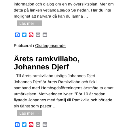
information och dialog om en ny översiktsplan. Mer om
detta på länken vetlanda.se/op Se nedan. Har du inte
möjlighet att närvara då kan du lämna
…
Läs mer →
F
T
P
P
E
a
w
i
r
m
c
i
n
i
a
Publicerat i
Okategoriserade
e
t
t
n
i
b
t
e
t
l
Årets ramkvillabo,
o
e
r
o
r
e
Johannes Djerf
k
s
t
Till årets ramkvillabo utsågs Johannes Djerf.
Johannes Djerf är Årets Ramkvillabo och fick i
samband med Hembygdsföreningens årsmöte ta emot
utmärkelsen. Motiveringen lyder: ”För 10 år sedan
flyttade Johannes med familj till Ramkvilla och började
sin tjänst som pastor
…
Läs mer →
F
T
P
P
E