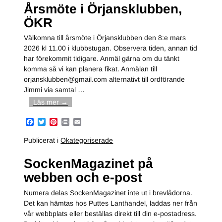
Årsmöte i Örjansklubben,
o
e
r
o
r
e
ÖKR
k
s
t
Välkomna till årsmöte i Örjansklubben den 8:e mars
2026 kl 11.00 i klubbstugan. Observera tiden, annan tid
har förekommit tidigare. Anmäl gärna om du tänkt
komma så vi kan planera fikat. Anmälan till
orjansklubben@gmail.com alternativt till ordförande
Jimmi via samtal
…
Läs mer →
F
T
P
P
E
a
w
i
r
m
c
i
n
i
a
Publicerat i
Okategoriserade
e
t
t
n
i
b
t
e
t
l
SockenMagazinet på
o
e
r
o
r
e
webben och e-post
k
s
t
Numera delas SockenMagazinet inte ut i brevlådorna.
Det kan hämtas hos Puttes Lanthandel, laddas ner från
vår webbplats eller beställas direkt till din e-postadress.