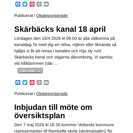
F
T
P
P
E
a
w
i
r
m
c
i
n
i
a
Publicerat i
Okategoriserade
e
t
t
n
i
b
t
e
t
l
Skärbäcks kanal 18 april
o
e
r
o
r
e
k
s
Lördagen den 18/4 2026 kl 09.00 är alla välkomna på
t
kanaldag.Ta med dig en räfsa, röjkniv eller liknande så
hjälps vi åt att rensa i kanalen och röja sly runt
Skärbäcks kanal och stigarna däromkring. Vi samlas
vid hålldammen (där
…
Läs mer →
F
T
P
P
E
a
w
i
r
m
c
i
n
i
a
Publicerat i
Okategoriserade
e
t
t
n
i
b
t
e
t
l
Inbjudan till möte om
o
e
r
o
r
e
översiktsplan
k
s
t
Den 7 maj 2026 kl 18.30 kommer Vetlanda kommuns
representanter till Ramkvilla skola (skolmatsalen) för